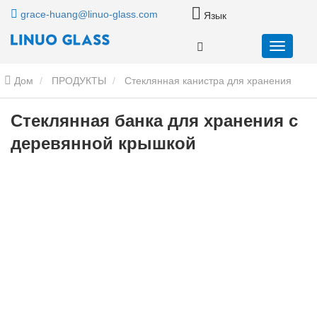
grace-huang@linuo-glass.com
Язык
Дом
ПРОДУКТЫ
Стеклянная канистра для хранения
продуктов питания
Стеклянная банка для хранения с
Стеклянная банка для хранения с
деревянной крышкой
деревянной крышкой
Стеклянная банка для хранения с
деревянной крышкой