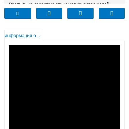
Различные характеристики и множество целей,
пищевой баланс понятен с первого взгляда
Бамбуковая деревянная крышка имеет
прочную антикоррозионную герметизацию.
Сильная воздухонепроницаемость, отсутствие
информация о продукте
запаха и более свежие ингредиенты.