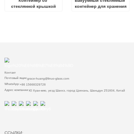
Контейнер со 
Вакуумный стеклянный 
стеклянной крышкой
контейнер для хранения
Контакт
Почтовый ящик:
grace-huang@linuo-glass.com
WhatsApp:
+86 15668329726
Адрес компании:
Ю Хуан-мяо, уезд Шанхэ, город Цзинань, Шаньдун 251604, Китай
ССЫЛКИ: