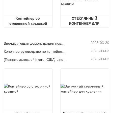
Контейнер со 
СТЕКЛЯННЫЙ 
стеклянной крышкой
КОНТЕЙНЕР ДЛЯ 
ПИЩЕВЫХ С КРЫШКОЙ 
ИЗ ДЕРЕВА АКАЦИИ
2026-03-20
Впечатляющая демонстрация новых продуктов и их сильных сторон | Компания Linuo Special Glass дебютировала на выставке Ambiente Frankfurt.
2025-03-03
Конечное руководство по контейнерам с высоким боросиликатным стеклянным хранением
2025-03-03
[Познакомьтесь с Чикаго, США] Linuo Glass приглашает вас собраться вместе в Чикаго вдохновленное домашнее шоу!