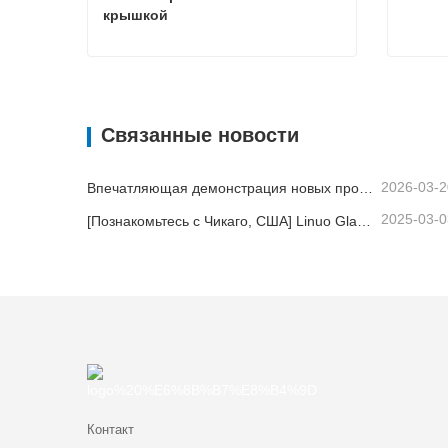
крышкой
Контейнер со стеклянной крышкой
Связаться сейчас
Свя
Связанные новости
2026-03-2
Впечатляющая демонстрация новых продуктов и их сильных сторон | Компания Linuo Special Glass дебютировала на выставке Ambiente Frankfurt.
2025-03-0
[Познакомьтесь с Чикаго, США] Linuo Glass приглашает вас собраться вместе в Чикаго вдохновленное домашнее шоу!
Контакт