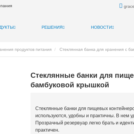
мпания
grace
ДУКТЫ
РЕШЕНИЯ
НОВОСТИ
анения продуктов питания
Стеклянная банка для хранения с б
Стеклянные банки для пище
бамбуковой крышкой
Стеклянные банки для пищевых контейнер
используются, удобны и практичны. В нем удо
Прозрачный резервуар легко брать и идент
практичен.