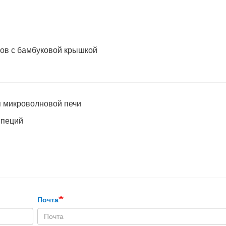
я микроволновой печи
специй
Почта