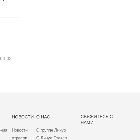
СТЕКЛЯННЫЙ КОНТЕЙНЕР ДЛЯ ПИЩЕВЫХ С КРЫШКОЙ ИЗ ДЕРЕВА АКАЦИИ
-03-03
СВЯЖИТЕСЬ С
НОВОСТИ
О НАС
НАМИ
ения
Новости
О группе Линуо
отрасли
О Линуо Стекло