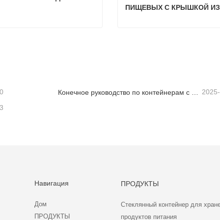
ПИЩЕВЫХ С КРЫШКОЙ ИЗ 
ДЕРЕВА АКАЦИИ
СТЕКЛЯННАЯ ЧАШКА ДЛЯ КОЛЫ
заться сейчас
Связаться сейчас
0
2025
Конечное руководство по контейнерам с высоким боросиликатным стеклянным хранением
3
Навигация
ПРОДУКТЫ
Дом
Стеклянный контейнер для хран
ПРОДУКТЫ
продуктов питания