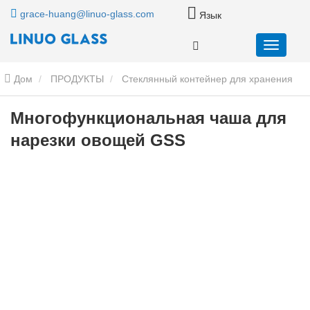
grace-huang@linuo-glass.com
Язык
Дом
ПРОДУКТЫ
Стеклянный контейнер для хранения
продуктов питания
Многофункциональная чаша для нарезки
Многофункциональная чаша для
нарезки овощей GSS
овощей GSS