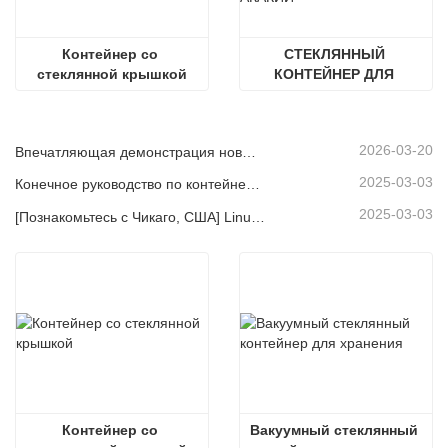
Контейнер со 
СТЕКЛЯННЫЙ 
стеклянной крышкой
КОНТЕЙНЕР ДЛЯ 
ПИЩЕВЫХ С КРЫШКОЙ 
ИЗ ДЕРЕВА АКАЦИИ
2026-03-20
Впечатляющая демонстрация новых продуктов и их сильных сторон | Компания Linuo Special Glass дебютировала на выставке Ambiente Frankfurt.
2025-03-03
Конечное руководство по контейнерам с высоким боросиликатным стеклянным хранением
2025-03-03
[Познакомьтесь с Чикаго, США] Linuo Glass приглашает вас собраться вместе в Чикаго вдохновленное домашнее шоу!
Контейнер со 
Вакуумный стеклянный 