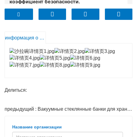
коэффициент безопасности.
✅
ОТДЕЛЬНАЯ НЕРЖАВЕЮЩАЯ
СТАЛЬ
СТАЛЬНЫЕ ЛЕЗВИЯ
– Прочные и не
подвержены коррозии.
информация о продукте
✅ ИДЕАЛЬНАЯ ЧИСТОТА БЕЗ НАКИПИ ВСЕГО
ЗА ОДНО СПОЛОСКАНИЕ
–
Уборка без мертвых
кернеры
Чистый и здоровый
✅
ГУСТОЙ И ГЛУБОКИЙ, НЕ ГОРЯЧИЙ НА
ОЩУПЬ
– Толщина стенок чаши высокая и
износостойкая, нелегко пробить. Практичный и
Делиться:
безопасный.
предыдущий : Вакуумные стеклянные банки для хранения
✅
НЕ БОЮСЬ
ХРАНЕНИЕ В ХОЛОДИЛЬНИКЕ ИЛИ
Название организации
МОРОЗИЛЬНОЙ КАМЕРЕ