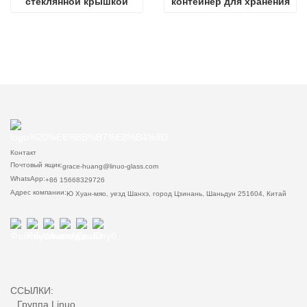
стеклянной крышкой
контейнер для хранения
Контакт
Почтовый ящик:
grace-huang@linuo-glass.com
WhatsApp:
+86 15668329726
Адрес компании:
Ю Хуан-мяо, уезд Шанхэ, город Цзинань, Шаньдун 251604, Китай
ССЫЛКИ:
Группа Linuo