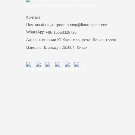
Контакт
Почтовый ящик:
grace-huang@linuo-glass.com
WhatsApp:
+86 15668329726
Адрес компании:
Ю Хуан-мяо, уезд Шанхэ, город
Цзинань, Шаньдун 251604, Китай