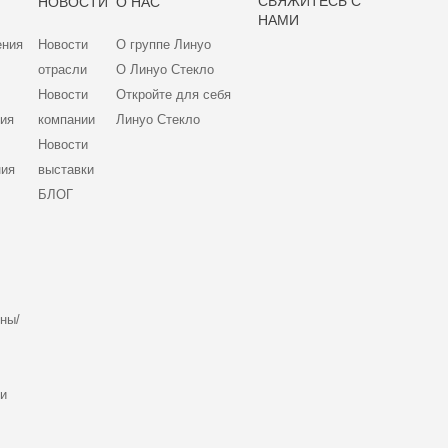
СВЯЖИТЕСЬ С
НОВОСТИ
О НАС
НАМИ
ения
Новости
О группе Линуо
отрасли
О Линуо Стекло
Новости
Откройте для себя
ния
компании
Линуо Стекло
Новости
ния
выставки
БЛОГ
ны/
ли